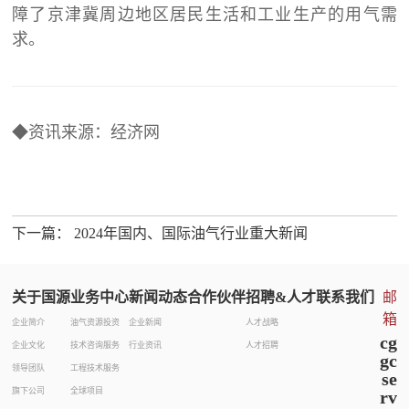
障了京津冀周边地区居民生活和工业生产的用气需
求。
◆资讯来源：
经济网
下一篇： 2024年国内、国际油气行业重大新闻
关于国源
业务中心
新闻动态
合作伙伴
招聘&人才
联系我们
邮
箱
企业简介
油气资源投资
企业新闻
人才战略
cg
企业文化
技术咨询服务
行业资讯
人才招聘
gc
领导团队
工程技术服务
se
旗下公司
全球项目
rv