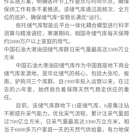
作实施方案，明确各环节工作要点与时间节点，确保
保供工作有条不紊推进。该储气库通过高频次、全方
位的巡护，确保储气库“安稳长满优”运行。
依托储气库智能云平台一体化耦合模型进行科学
测算与精准调控，寒潮期间，相国寺储气库每天保障
约2000万户以上家庭的用气。
中国石油大港油田储气库群日采气量最高达3300万立
方米
中国石油大港油田储气库作为中国首座地下商业
储气库发源地，是华北储气的核心，包括大张坨、板
南、驴驹河三个库群。自1999年投入运营以来，在过
去的25年里，始终肩负着保障天然气稳定供应的重
任。
目前，该储气库群地下11座储气库、6座集注站
不断提升采气能力，优化采气流程，累计注采气量超
过700亿立方米，日采气量最高达3300万立方米，相
当于6000多万户家庭一天的天然气供给量，有力地保