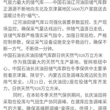
气能力最大的储气库——中国石油辽河油田储气库群
正源源不断地向东北及京津冀地区5600万户家庭送去
温暖过冬的“福气”。
辽河油田储气库公司强化装置参数监控、生产现
场监控，确保采气量达线运行。伴随气温逐日走低，
该储气库群严格落实采气指令，加强日常巡检，严格
控制参数，保证采气设备设施安全平稳运行，确保不
断一方气，不断供一分钟。
中国石油长庆油田储气库群日供天然气928万立方米
作为我国最大的天然气生产基地、管网枢纽中
心，中国石油长庆油田储气库群在冬季保供中主要承
担着京津冀、陕甘宁、内蒙古应急调峰及周边民生的
用气安全。1月21日，长庆油田2座在役储气库齐发
力，日供天然气928万立方米。
同时，在本轮冬季天然气保供期间，长庆油田将
采取在役库与气田生产协同调峰、在建库应急调峰采
气的方案，确保高峰期调峰“拿得出、供得上、调得