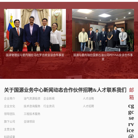
国源管理层与委内瑞拉马杜罗总统会谈合作事宜
国源与委内瑞拉国家石油公司PDVSA会谈合作事
宜
关于国源
业务中心
新闻动态
合作伙伴
招聘&人才
联系我们
邮
箱
企业简介
油气资源投资
企业新闻
人才战略
cg
企业文化
技术咨询服务
行业资讯
人才招聘
gc
领导团队
工程技术服务
se
旗下公司
全球项目
rv
ice
主营业务
@
科研成果